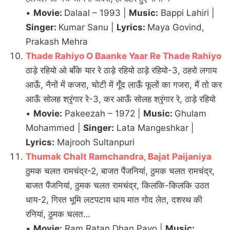
•
Movie:
Dalaal – 1993 |
Music:
Bappi Lahiri |
Singer:
Kumar Sanu |
Lyrics:
Maya Govind,
Prakash Mehra
Thade Rahiyo O Baanke Yaar Re Thade Rahiyo
ठाड़े रहियो ओ बाँके यार रे ठाड़े रहियो ठाड़े रहियो-3, ठहरो लगाय
आऊँ, नैनों में कजरा, चोटी में गूँद लाऊँ फूलों का गजरा, मैं तो कर
आऊँ सोलह श्रृंगार रे-3, कर आऊँ सोलह श्रृंगार रे, ठाड़े रहियो
•
Movie:
Pakeezah – 1972 |
Music:
Ghulam
Mohammed |
Singer:
Lata Mangeshkar |
Lyrics:
Majrooh Sultanpuri
Thumak Chalt Ramchandra, Bajat Paijaniya
ठुमक चलत रामचंद्र-2, बाजत पैंजनियां, ठुमक चलत रामचंद्र,
बाजत पैंजनियां, ठुमक चलत रामचंद्र, किलकि-किलकि उठत
धाय-2, गिरत भूमि लटपटाय धाय मात गोद लेत, दशरथ की
रनियां, ठुमक चलत…
•
Movie:
Ram Ratan Dhan Payo |
Music: