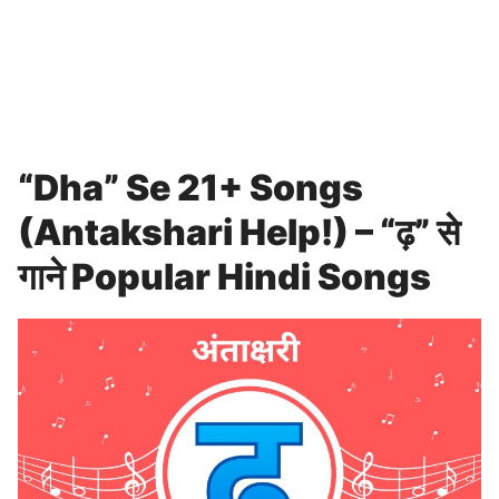
“Dha” Se 21+ Songs
(Antakshari Help!) – “ढ़” से
गाने Popular Hindi Songs