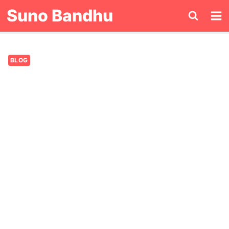
Skip
Suno Bandhu
to
content
BLOG